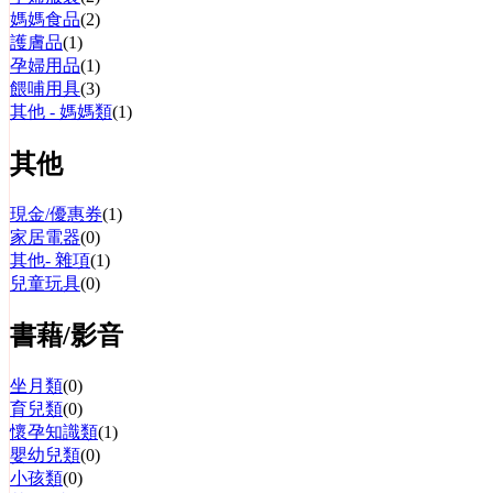
媽媽食品
(2)
護膚品
(1)
孕婦用品
(1)
餵哺用具
(3)
其他 - 媽媽類
(1)
其他
現金/優惠券
(1)
家居電器
(0)
其他- 雜項
(1)
兒童玩具
(0)
書藉/影音
坐月類
(0)
育兒類
(0)
懷孕知識類
(1)
嬰幼兒類
(0)
小孩類
(0)