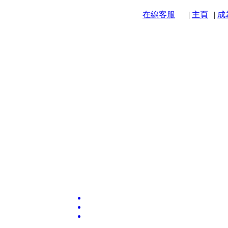
在線客服
|
主頁
|
成