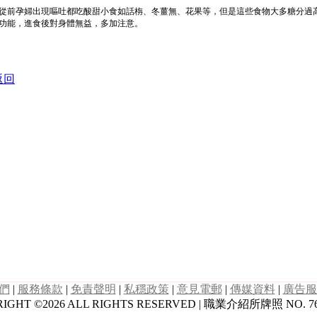
從前孕婦出現嘔吐都吃酸甜小食如話栴、冬薑無、花果等，但是這些食物大多糖分過
功能，進食後對身體無益，多加注意。
返回
們
|
服務條款
|
免責聲明
|
私穩政策
|
意見電郵
|
傳媒資料
|
廣告服
IGHT ©2026 ALL RIGHTS RESERVED | 職業介紹所牌照 NO. 7658