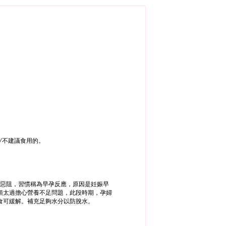
不建議食用的。
/
娠惡阻，習慣稱為早孕反應，原因是妊娠早
須太過擔心營養不足問題，此段時期，孕婦
食可緩解。補充足夠水分以防脫水。