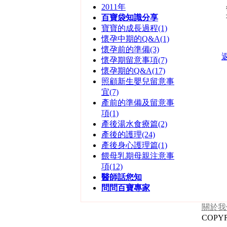
2011年
百寶袋知識分享
寶寶的成長過程(1)
懷孕中期的Q&A(1)
懷孕前的準備(3)
懷孕期留意事項(7)
懷孕期的Q&A(17)
照顧新生嬰兒留意事
宜(7)
產前的準備及留意事
項(1)
產後湯水食療篇(2)
產後的護理(24)
產後身心護理篇(1)
餵母乳期母親注意事
項(12)
醫師話您知
問問百寶專家
關於我
COPYR